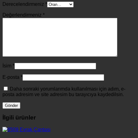
Derecelendirmeniz
*
Değerlendirmeniz
*
İsim
*
E-posta
*
Daha sonraki yorumlarımda kullanılması için adım, e-
posta adresim ve site adresim bu tarayıcıya kaydedilsin.
İlgili ürünler