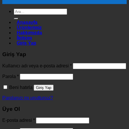
Ara:
Anasayfa
Ürünlerimiz
Hakkımızda
İletişim
Giriş Yap
Giriş Yap
Kullanıcı adı veya e-posta adresi
*
Parola
*
Beni hatırla
Giriş Yap
Parolanızı mı unuttunuz?
Üye Ol
E-posta adresi
*