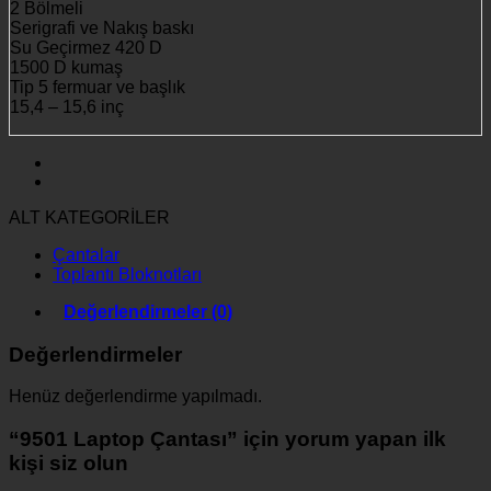
2 Bölmeli
Serigrafi ve Nakış baskı
Su Geçirmez 420 D
1500 D kumaş
Tip 5 fermuar ve başlık
15,4 – 15,6 inç
ALT KATEGORİLER
Çantalar
Toplantı Bloknotları
Değerlendirmeler (0)
Değerlendirmeler
Henüz değerlendirme yapılmadı.
“9501 Laptop Çantası” için yorum yapan ilk
kişi siz olun