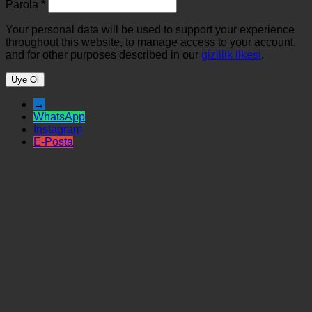
Parola
*
Your personal data will be used to support your experience
throughout this website, to manage access to your account,
and for other purposes described in our
gizlilik ilkesi
.
Üye Ol
→
WhatsApp
Instagram
E-Posta