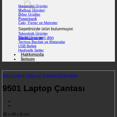
Masaüstü Ürünler
Matbaa Ürünleri
Diğer Ürünler
Powerbank
Çakı, Fener ve Metreler
Sepetinizde ürün bulunmuyor.
Teknolojik Ürünler
Mağazaya geri dön
Tekstil Ürünleri
Termos Bardak ve Mataralar
USB Bellek
Hediyelik Setler
Hakkımızda
İletişim
Ana Sayfa
/
Çanta ve Toplantı Bloknotları
9501 Laptop Çantası
30 x 40 x 6 cm