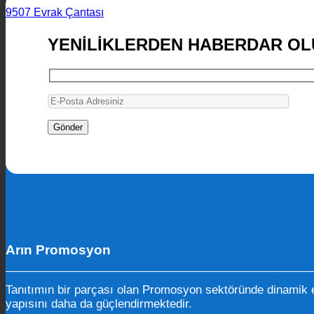
9507 Evrak Çantası
YENİLİKLERDEN HABERDAR OL
Arın Promosyon
Tanıtımın bir parçası olan Promosyon sektöründe dinamik e
yapısını daha da güçlendirmektedir.