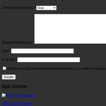
Derecelendirmeniz
*
Değerlendirmeniz
*
İsim
*
E-posta
*
Daha sonraki yorumlarımda kullanılması için adım, e-posta 
İlgili ürünler
9503 Sırt Çantası