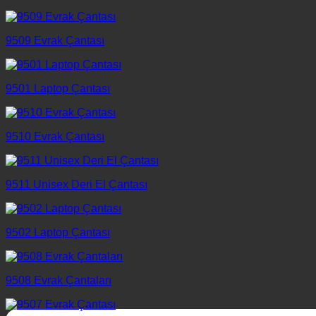
9509 Evrak Çantası
9501 Laptop Çantası
9510 Evrak Çantası
9511 Unisex Deri El Çantası
9502 Laptop Çantası
9508 Evrak Çantaları