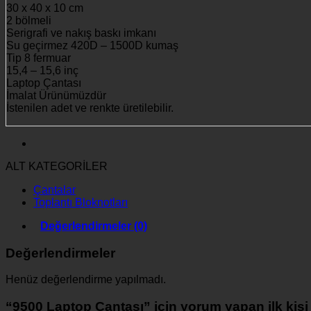
30 x 40 x 10 cm
2 bölmeli
Serigrafi ve nakış baskı imkanı
Su geçirmez 420D – 1500D kumaş
Tip 8 fermuar
15,4 – 15,6 inç
Laptop Çantası
İmalat Ürünümüzdür
İstenilen adet ve renkte üretilebilir.
ALT KATEGORİLER
Çantalar
Toplantı Bloknotları
Değerlendirmeler (0)
Değerlendirmeler
Henüz değerlendirme yapılmadı.
“9500 Laptop Çantası” için yorum yapan ilk kişi 