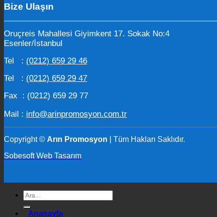
Bize Ulaşın
Oruçreis Mahallesi Giyimkent 17. Sokak No:4
Esenler/İstanbul
Tel :
(0212) 659 29 46
Tel :
(0212) 659 29 47
Fax : (0212) 659 29 77
Mail :
info@arinpromosyon.com.tr
Copyright ©
Arın Promosyon
| Tüm Hakları Saklıdır.
Sobesoft Web Tasarım
Ara:
Anasayfa