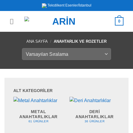
İçeriğe
Tekstilkent Esenler/İstanbul
atla
0
ANA SAYFA
/
ANAHTARLIK VE ROZETLER
ALT KATEGORİLER
METAL
DERI
ANAHTARLIKLAR
ANAHTARLIKLAR
61 ÜRÜNLER
36 ÜRÜNLER