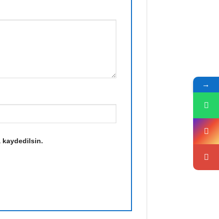
→
 kaydedilsin.