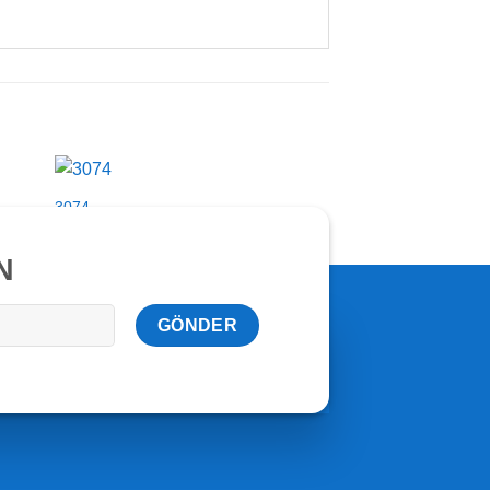
3074
3084
N