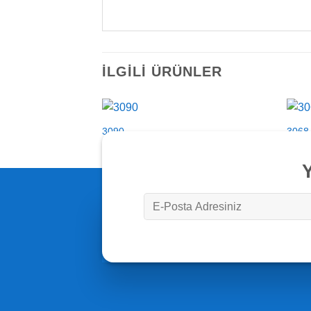
İLGILI ÜRÜNLER
3090
3068