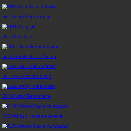
5615 Kare Para Tabağı
5616 Kağıtçılık
5617 Sürekli Form Ayıracı
5618 Şık Oval Kalemlik
5619 Uzay Termometre
6100 Ahşap Kaplama Açacak