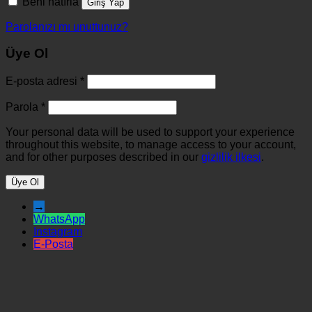
Beni hatırla
Giriş Yap
Parolanızı mı unuttunuz?
Üye Ol
E-posta adresi
*
Parola
*
Your personal data will be used to support your experience
throughout this website, to manage access to your account,
and for other purposes described in our
gizlilik ilkesi
.
Üye Ol
→
WhatsApp
Instagram
E-Posta