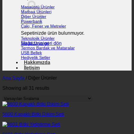
Masaüstü Ürünler
Matbaa Ürünleri
Diğer Ürünler
Powerbank
Çakı, Fener ve Metreler
Sepetinizde ürün bulunmuyor.
Teknolojik Ürünler
Mağazaya geri dön
Tekstil Ürünleri
Termos Bardak ve Mataralar
USB Bellek
Hediyelik Setler
Hakkımızda
İletişim
Ana Sayfa
/
Diğer Ürünler
Showing all 31 results
5600 Kapaklı Bitki Dikim Seti