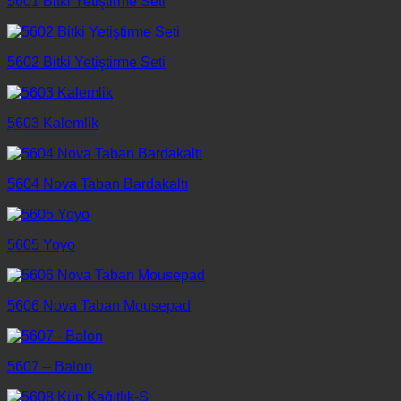
5601 Bitki Yetiştirme Seti
5602 Bitki Yetiştirme Seti
5603 Kalemlik
5604 Nova Taban Bardakaltı
5605 Yoyo
5606 Nova Taban Mousepad
5607 – Balon