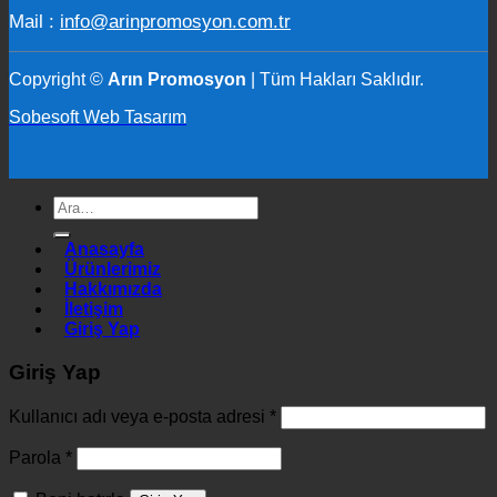
Mail :
info@arinpromosyon.com.tr
Copyright ©
Arın Promosyon
| Tüm Hakları Saklıdır.
Sobesoft Web Tasarım
Ara:
Anasayfa
Ürünlerimiz
Hakkımızda
İletişim
Giriş Yap
Giriş Yap
Kullanıcı adı veya e-posta adresi
*
Parola
*