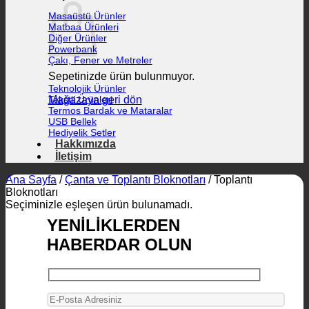
Masaüstü Ürünler
Matbaa Ürünleri
Diğer Ürünler
Powerbank
Çakı, Fener ve Metreler
Sepetinizde ürün bulunmuyor.
Teknolojik Ürünler
Mağazaya geri dön
Tekstil Ürünleri
Termos Bardak ve Mataralar
USB Bellek
Hediyelik Setler
Hakkımızda
İletişim
Ana Sayfa
/
Çanta ve Toplantı Bloknotları
/
Toplantı
Bloknotları
Seçiminizle eşleşen ürün bulunamadı.
YENİLİKLERDEN
HABERDAR OLUN