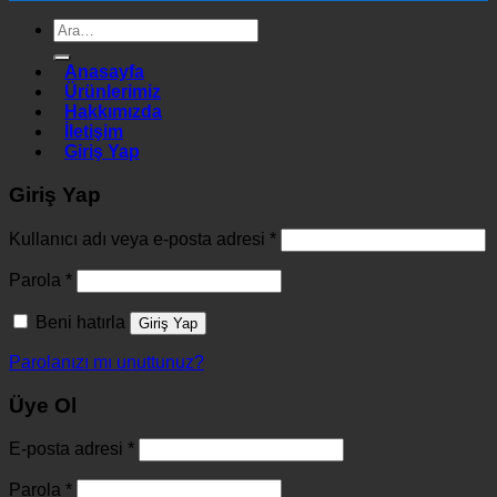
Ara:
Anasayfa
Ürünlerimiz
Hakkımızda
İletişim
Giriş Yap
Giriş Yap
Kullanıcı adı veya e-posta adresi
*
Parola
*
Beni hatırla
Giriş Yap
Parolanızı mı unuttunuz?
Üye Ol
E-posta adresi
*
Parola
*