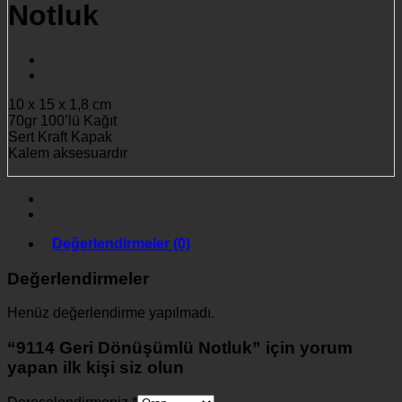
Notluk
10 x 15 x 1,8 cm
70gr 100’lü Kağıt
Sert Kraft Kapak
Kalem aksesuardır
Değerlendirmeler (0)
Değerlendirmeler
Henüz değerlendirme yapılmadı.
“9114 Geri Dönüşümlü Notluk” için yorum
yapan ilk kişi siz olun