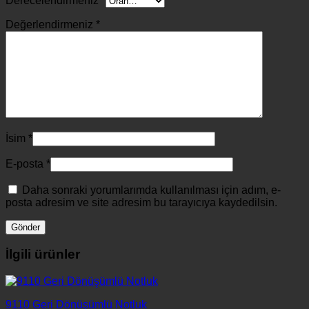
Derecelendirmeniz
*
Değerlendirmeniz
*
İsim
*
E-posta
*
Daha sonraki yorumlarımda kullanılması için adım, e-
posta adresim ve site adresim bu tarayıcıya kaydedilsin.
İlgili ürünler
9110 Geri Dönüşümlü Notluk