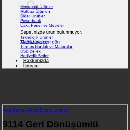
Masaüstü Ürünler
Matbaa Ürünleri
Diğer Ürünler
Powerbank
Çakı, Fener ve Metreler
Sepetinizde ürün bulunmuyor.
Teknolojik Ürünler
Mağazaya geri dön
Tekstil Ürünleri
Termos Bardak ve Mataralar
USB Bellek
Hediyelik Setler
Hakkımızda
İletişim
Ana Sayfa
/
Doğa Dostu Ürünler
9114 Geri Dönüşümlü