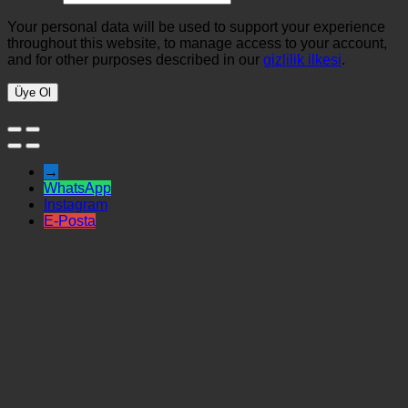
Your personal data will be used to support your experience
throughout this website, to manage access to your account,
and for other purposes described in our
gizlilik ilkesi
.
Üye Ol
→
WhatsApp
Instagram
E-Posta