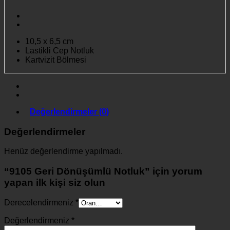
10,5 x 6,5 cm
Lastikli Cep Notluk
Kartvizit Bölmesi
Değerlendirmeler (0)
Değerlendirmeler
Henüz değerlendirme yapılmadı.
“9105 Geri Dönüşümlü Notluk” için yorum
yapan ilk kişi siz olun
Derecelendirmeniz
*
Değerlendirmeniz
*