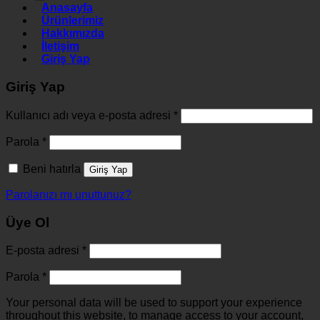
Anasayfa
Ürünlerimiz
Hakkımızda
İletişim
Giriş Yap
Giriş Yap
Kullanıcı adı veya e-posta adresi
*
Parola
*
Beni hatırla
Giriş Yap
Parolanızı mı unuttunuz?
Üye Ol
E-posta adresi
*
Parola
*
Your personal data will be used to support your experience
throughout this website, to manage access to your account,