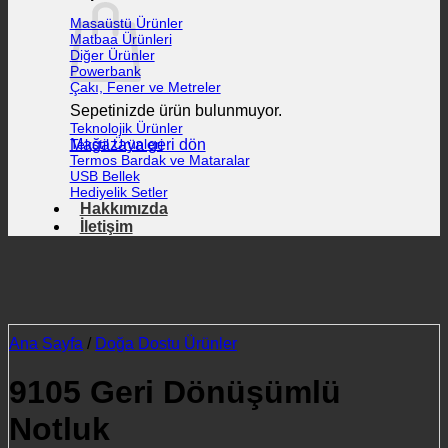
Masaüstü Ürünler
Matbaa Ürünleri
Diğer Ürünler
Powerbank
Çakı, Fener ve Metreler
Sepetinizde ürün bulunmuyor.
Teknolojik Ürünler
Mağazaya geri dön
Tekstil Ürünleri
Termos Bardak ve Mataralar
USB Bellek
Hediyelik Setler
Hakkımızda
İletişim
Ana Sayfa
/
Doğa Dostu Ürünler
9105 Geri Dönüşümlü
Notluk