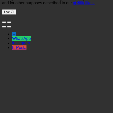
and for other purposes described in our
gizlilik ilkesi
.
Üye Ol
→
WhatsApp
Instagram
E-Posta