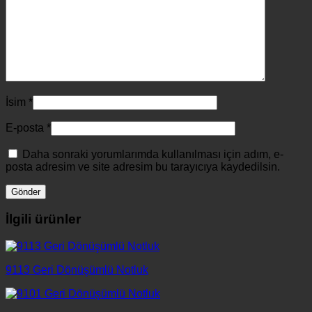
İsim
*
E-posta
*
Daha sonraki yorumlarımda kullanılması için adım, e-
posta adresim ve site adresim bu tarayıcıya kaydedilsin.
İlgili ürünler
9113 Geri Dönüşümlü Notluk