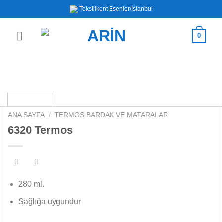
İçeriğe
Tekstilkent Esenler/İstanbul
atla
0
ANA SAYFA
/
TERMOS BARDAK VE MATARALAR
6320 Termos
280 ml.
Sağlığa uygundur