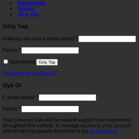
Hakkımızda
İletişim
Giriş Yap
Giriş Yap
Kullanıcı adı veya e-posta adresi
*
Parola
*
Beni hatırla
Giriş Yap
Parolanızı mı unuttunuz?
Üye Ol
E-posta adresi
*
Parola
*
Your personal data will be used to support your experience
throughout this website, to manage access to your account,
and for other purposes described in our
gizlilik ilkesi
.