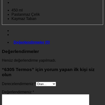
450 ml
Paslanmaz Çelik
Kaymaz Taban
Değerlendirmeler (0)
Değerlendirmeler
Henüz değerlendirme yapılmadı.
“6305 Termos” için yorum yapan ilk kişi siz
olun
Derecelendirmeniz
*
Değerlendirmeniz
*