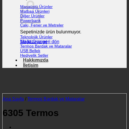
Masaüstü Ürünler
Matbaa Ürünleri
Diğer Ürünler
Powerbank
Çakı, Fener ve Metreler
Sepetinizde ürün bulunmuyor.
Teknolojik Ürünler
Mağazaya geri dön
Tekstil Ürünleri
Termos Bardak ve Mataralar
USB Bellek
Hediyelik Setler
Hakkımızda
İletişim
Ana Sayfa
/
Termos Bardak ve Mataralar
6305 Termos