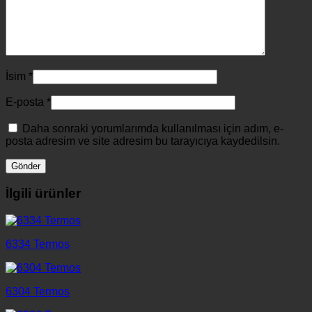
İsim
*
E-posta
*
Daha sonraki yorumlarımda kullanılması için adım, e-
posta adresim ve site adresim bu tarayıcıya kaydedilsin.
İlgili ürünler
6334 Termos
6304 Termos