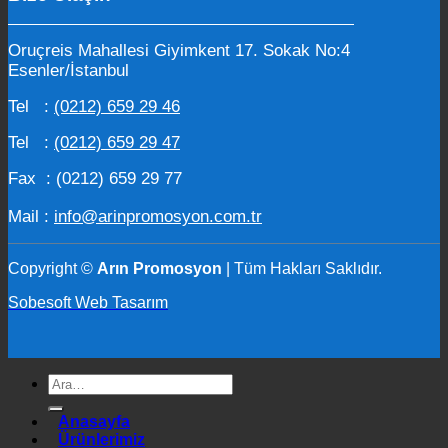
Oruçreis Mahallesi Giyimkent 17. Sokak No:4
Esenler/İstanbul
Tel :
(0212) 659 29 46
Tel :
(0212) 659 29 47
Fax : (0212) 659 29 77
Mail :
info@arinpromosyon.com.tr
Copyright ©
Arın Promosyon
| Tüm Hakları Saklıdır.
Sobesoft Web Tasarım
Ara:
Anasayfa
Ürünlerimiz