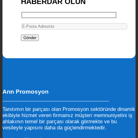
HABERDAR OLUN
Arın Promosyon
Tanıtımın bir parçası olan Promosyon sektöründe dinamik
ekibiyle hizmet veren firmamız müşteri memnuniyetini iş
ahlakının temel bir parçası olarak görmekte ve bu
vesileyle yapısını daha da güçlendirmektedir.