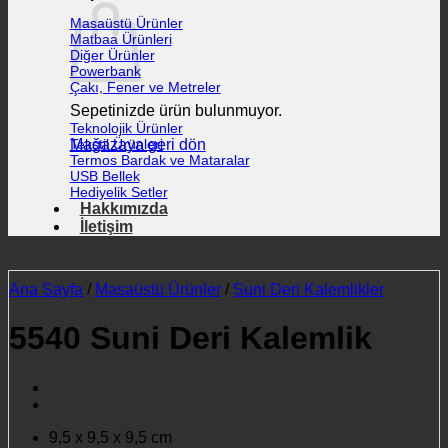
Masaüstü Ürünler
Matbaa Ürünleri
Diğer Ürünler
Powerbank
Çakı, Fener ve Metreler
Sepetinizde ürün bulunmuyor.
Teknolojik Ürünler
Mağazaya geri dön
Tekstil Ürünleri
Termos Bardak ve Mataralar
USB Bellek
Hediyelik Setler
Hakkımızda
İletişim
Ana Sayfa
/
Masaüstü Ürünler
/
Suni Deri Kalemlikler
5540 Suni Deri Kalemlik
9,5 x 9,5 x 9,5 cm