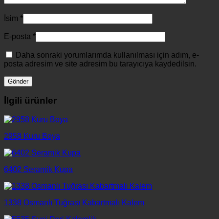
İsim
*
E-posta
*
Daha sonraki yorumlarımda kullanılması için adım, e-
posta adresim ve site adresim bu tarayıcıya kaydedilsin.
İlgili ürünler
2958 Kuru Boya
6402 Seramik Kupa
1338 Osmanlı Tuğrası Kabartmalı Kalem