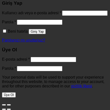
Giriş Yap
Kullanıcı adı veya e-posta adresi
*
Parola
*
Beni hatırla
Giriş Yap
Parolanızı mı unuttunuz?
Üye Ol
E-posta adresi
*
Parola
*
Your personal data will be used to support your experience
throughout this website, to manage access to your account,
and for other purposes described in our
gizlilik ilkesi
.
Üye Ol