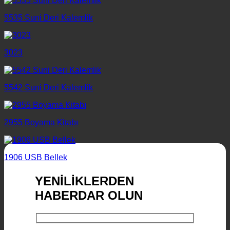
5535 Suni Deri Kalemlik
3023
5542 Suni Deri Kalemlik
2955 Boyama Kitabı
1906 USB Bellek
YENİLİKLERDEN
HABERDAR OLUN