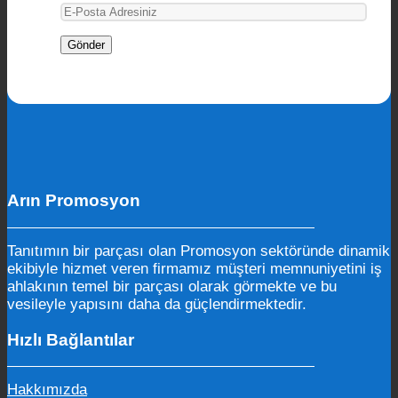
Arın Promosyon
Tanıtımın bir parçası olan Promosyon sektöründe dinamik
ekibiyle hizmet veren firmamız müşteri memnuniyetini iş
ahlakının temel bir parçası olarak görmekte ve bu
vesileyle yapısını daha da güçlendirmektedir.
Hızlı Bağlantılar
Hakkımızda