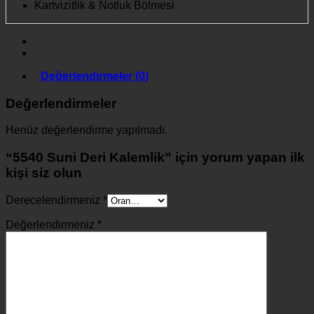
Kartvizitlik & Notluk Bölmesi
Değerlendirmeler (0)
Değerlendirmeler
Henüz değerlendirme yapılmadı.
“5540 Suni Deri Kalemlik” için yorum yapan ilk
kişi siz olun
Derecelendirmeniz
*
Değerlendirmeniz
*