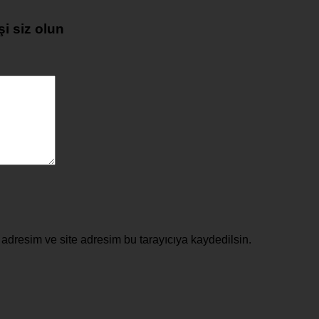
i siz olun
adresim ve site adresim bu tarayıcıya kaydedilsin.