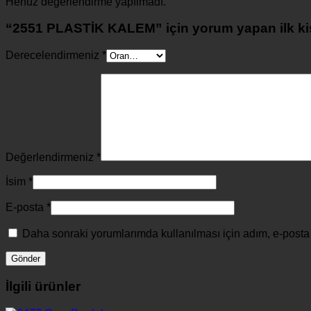
Henüz değerlendirme yapılmadı.
“2551 PLASTİK KALEM” için yorum yapan ilk kiş
Derecelendirmeniz
*
Değerlendirmeniz
*
İsim
*
E-posta
*
Daha sonraki yorumlarımda kullanılması için adım, e-posta 
İlgili ürünler