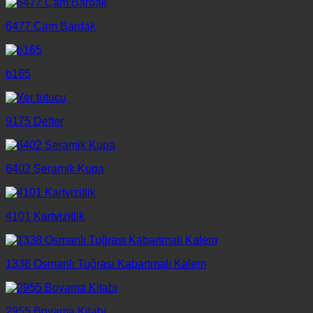
6477 Cam Bardak
b165
9175 Defter
6402 Seramik Kupa
4101 Kartvizitlik
1338 Osmanlı Tuğrası Kabartmalı Kalem
2955 Boyama Kitabı