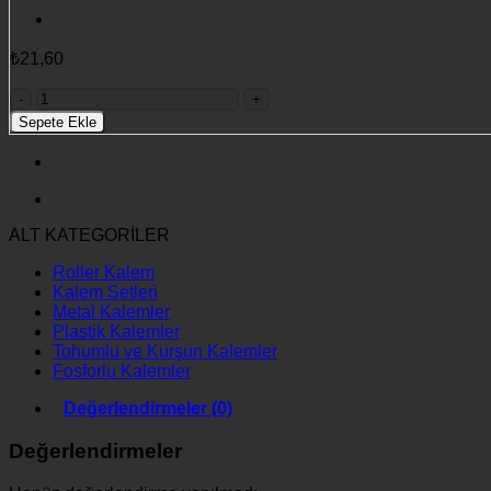
₺
21,60
2551
PLASTİK
Sepete Ekle
KALEM
adet
ALT KATEGORİLER
Roller Kalem
Kalem Setleri
Metal Kalemler
Plastik Kalemler
Tohumlu ve Kurşun Kalemler
Fosforlu Kalemler
Değerlendirmeler (0)
Değerlendirmeler