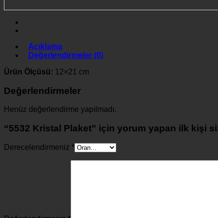
Açıklama
Değerlendirmeler (0)
Ürün Ölçüsü:
12×21 cm
Değerlendirmeler
Henüz değerlendirme yapılmadı.
“5532 Kristal Plaket” için yorum yapan ilk kişi s
Derecelendirmeniz
*