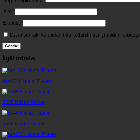
Değerlendirmeniz
*
İsim
*
E-posta
*
Daha sonraki yorumlarımda kullanılması için adım, e-posta 
İlgili ürünler
Arn-128 Kristal Plaket
5535 Kristal Plaket
5540 Kristal Plaket