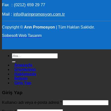
Fax : (0212) 659 29 77
Mail :
info@arinpromosyon.com.tr
Copyright ©
Arın Promosyon
| Tüm Hakları Saklıdır.
Sobesoft Web Tasarım
Ara:
Anasayfa
Ürünlerimiz
Hakkımızda
İletişim
Giriş Yap
Giriş Yap
Kullanıcı adı veya e-posta adresi
*