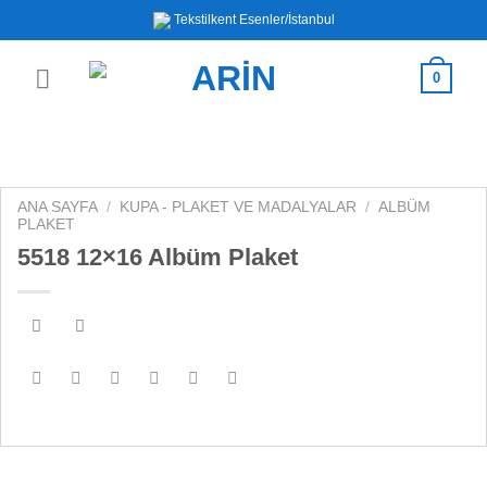
İçeriğe
Tekstilkent Esenler/İstanbul
atla
0
ANA SAYFA
/
KUPA - PLAKET VE MADALYALAR
/
ALBÜM
PLAKET
5518 12×16 Albüm Plaket