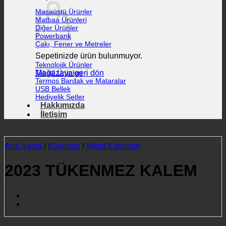
Masaüstü Ürünler
Matbaa Ürünleri
Diğer Ürünler
Powerbank
Çakı, Fener ve Metreler
Sepetinizde ürün bulunmuyor.
Teknolojik Ürünler
Mağazaya geri dön
Tekstil Ürünleri
Termos Bardak ve Mataralar
USB Bellek
Hediyelik Setler
Hakkımızda
İletişim
Ana Sayfa
/
Kalemler
/
Metal Kalemler
2023 TÜKENMEZ KALEM