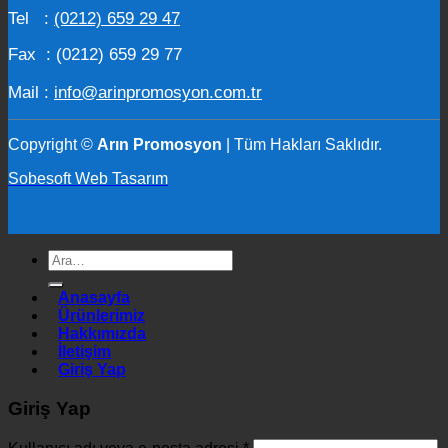
Tel :
(0212) 659 29 47
Fax : (0212) 659 29 77
Mail :
info@arinpromosyon.com.tr
Copyright ©
Arın Promosyon
| Tüm Hakları Saklıdır.
Sobesoft Web Tasarım
Ara:
Anasayfa
Ürünlerimiz
Hakkımızda
İletişim
Giriş Yap
Giriş Yap