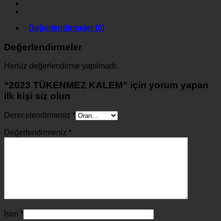
Değerlendirmeler (0)
Değerlendirmeler
Henüz değerlendirme yapılmadı.
“2023 TÜKENMEZ KALEM” için yorum yapan
ilk kişi siz olun
Derecelendirmeniz
*
Değerlendirmeniz
*
İsim
*