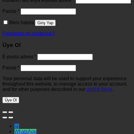
Kullanıcı adı veya e-posta adresi
*
Parola
*
Beni hatırla
Giriş Yap
Parolanızı mı unuttunuz?
Üye Ol
E-posta adresi
*
Parola
*
Your personal data will be used to support your experience
throughout this website, to manage access to your account,
and for other purposes described in our
gizlilik ilkesi
.
Üye Ol
→
WhatsApp