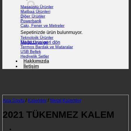
Masaüstü Ürünler
Matbaa Ürünleri
Diğer Ürünler
Powerbank
Çakı, Fener ve Metreler
Sepetinizde ürün bulunmuyor.
Teknolojik Ürünler
Mağazaya geri dön
Tekstil Ürünleri
Termos Bardak ve Mataralar
USB Bellek
Hediyelik Setler
Hakkımızda
İletişim
Ana Sayfa
/
Kalemler
/
Metal Kalemler
2021 TÜKENMEZ KALEM