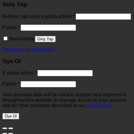
Giriş Yap
Kullanıcı adı veya e-posta adresi
*
Parola
*
Beni hatırla
Giriş Yap
Parolanızı mı unuttunuz?
Üye Ol
E-posta adresi
*
Parola
*
Your personal data will be used to support your experience
throughout this website, to manage access to your account,
and for other purposes described in our
gizlilik ilkesi
.
Üye Ol