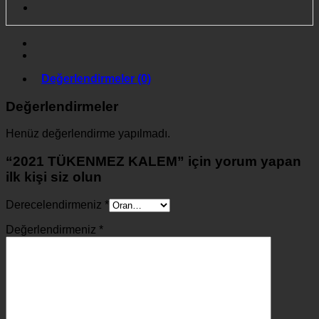
Değerlendirmeler (0)
Değerlendirmeler
Henüz değerlendirme yapılmadı.
“2021 TÜKENMEZ KALEM” için yorum yapan
ilk kişi siz olun
Derecelendirmeniz
*
Değerlendirmeniz
*