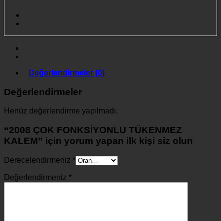
Değerlendirmeler (0)
Değerlendirmeler
Henüz değerlendirme yapılmadı.
“2008 ÇOK FONKSİYONLU TÜKENMEZ
KALEM” için yorum yapan ilk kişi siz olun
Derecelendirmeniz
*
Değerlendirmeniz
*