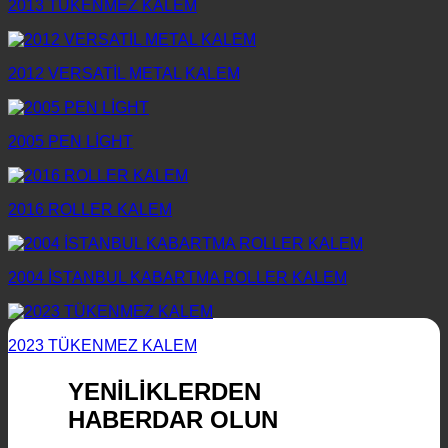
2013 TÜKENMEZ KALEM
2012 VERSATİL METAL KALEM
2005 PEN LİGHT
2016 ROLLER KALEM
2004 İSTANBUL KABARTMA ROLLER KALEM
2023 TÜKENMEZ KALEM
YENİLİKLERDEN
HABERDAR OLUN