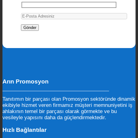
Arın Promosyon
Tanıtımın bir parçası olan Promosyon sektöründe dinamik
ekibiyle hizmet veren firmamız müşteri memnuniyetini iş
ahlakının temel bir parçası olarak görmekte ve bu
vesileyle yapısını daha da güçlendirmektedir.
Hızlı Bağlantılar