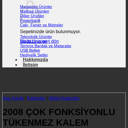
Masaüstü Ürünler
Matbaa Ürünleri
Diğer Ürünler
Powerbank
Çakı, Fener ve Metreler
Sepetinizde ürün bulunmuyor.
Teknolojik Ürünler
Mağazaya geri dön
Tekstil Ürünleri
Termos Bardak ve Mataralar
USB Bellek
Hediyelik Setler
Hakkımızda
İletişim
Ana Sayfa
/
Kalemler
/
Metal Kalemler
2008 ÇOK FONKSİYONLU
TÜKENMEZ KALEM