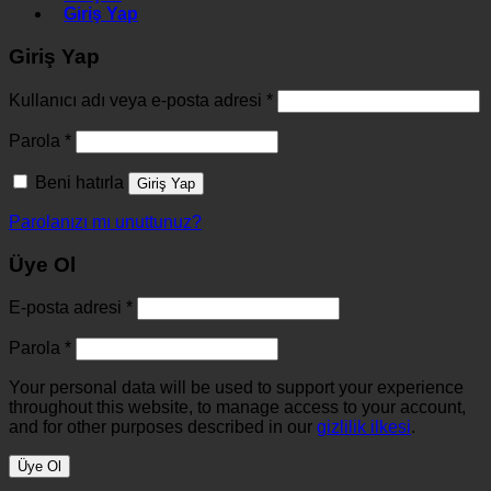
Giriş Yap
Giriş Yap
Kullanıcı adı veya e-posta adresi
*
Parola
*
Beni hatırla
Giriş Yap
Parolanızı mı unuttunuz?
Üye Ol
E-posta adresi
*
Parola
*
Your personal data will be used to support your experience
throughout this website, to manage access to your account,
and for other purposes described in our
gizlilik ilkesi
.
Üye Ol