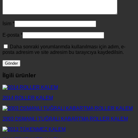
İsim
*
E-posta
*
Daha sonraki yorumlarımda kullanılması için adım, e-
posta adresim ve site adresim bu tarayıcıya kaydedilsin.
İlgili ürünler
2014 ROLLER KALEM
2003 OSMANLI TUĞRALI KABARTMA ROLLER KALEM