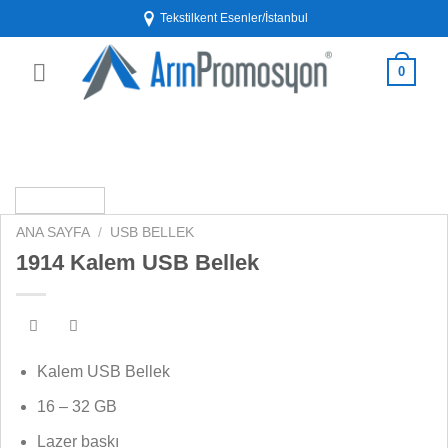
İçeriğe
Tekstilkent Esenler/İstanbul
atla
0
ANA SAYFA
/
USB BELLEK
1914 Kalem USB Bellek
Kalem USB Bellek
16 – 32 GB
Lazer baskı