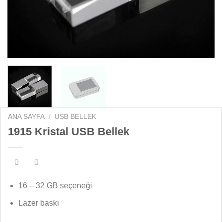
ANA SAYFA
/
USB BELLEK
1915 Kristal USB Bellek
16 – 32 GB seçeneği
Lazer baskı