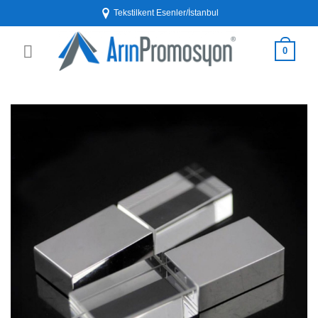
İçeriğe
Tekstilkent Esenler/İstanbul
atla
0