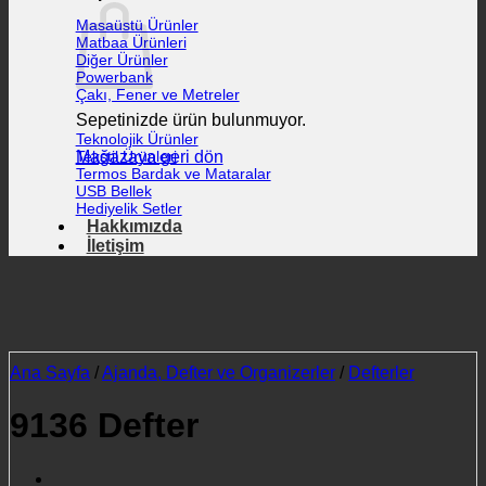
Masaüstü Ürünler
Matbaa Ürünleri
Diğer Ürünler
Powerbank
Çakı, Fener ve Metreler
Sepetinizde ürün bulunmuyor.
Teknolojik Ürünler
Mağazaya geri dön
Tekstil Ürünleri
Termos Bardak ve Mataralar
USB Bellek
Hediyelik Setler
Hakkımızda
İletişim
Ana Sayfa
/
Ajanda, Defter ve Organizerler
/
Defterler
9136 Defter