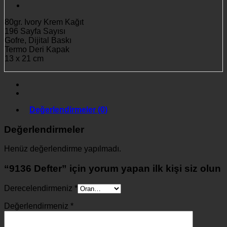
80gr. Ivory Krem Kağıt
196 Sayfa Sayısı
Gofre, Dijital Baskı
Termo Deri Kapak
13 x 21 cm
Değerlendirmeler (0)
Değerlendirmeler
Henüz değerlendirme yapılmadı.
“9136 Defter” için yorum yapan ilk kişi siz olun
Derecelendirmeniz
*
Değerlendirmeniz
*