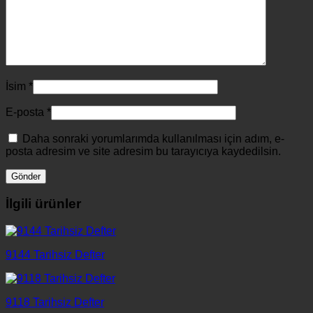
İsim
*
E-posta
*
Daha sonraki yorumlarımda kullanılması için adım, e-
posta adresim ve site adresim bu tarayıcıya kaydedilsin.
İlgili ürünler
9144 Tarihsiz Defter
9118 Tarihsiz Defter