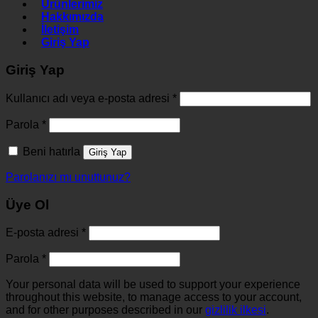
Ürünlerimiz
Hakkımızda
İletişim
Giriş Yap
Giriş Yap
Kullanıcı adı veya e-posta adresi
*
Parola
*
Beni hatırla
Giriş Yap
Parolanızı mı unuttunuz?
Üye Ol
E-posta adresi
*
Parola
*
Your personal data will be used to support your experience
throughout this website, to manage access to your account,
and for other purposes described in our
gizlilik ilkesi
.