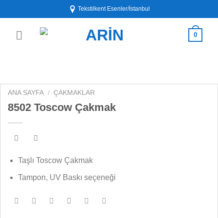
İçeriğe
Tekstilkent Esenler/İstanbul
atla
0
ANA SAYFA
/
ÇAKMAKLAR
8502 Toscow Çakmak
Taşlı Toscow Çakmak
Tampon, UV Baskı seçeneği