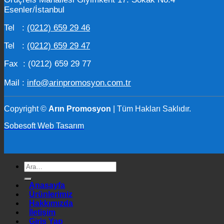
Esenler/İstanbul
Tel :
(0212) 659 29 46
Tel :
(0212) 659 29 47
Fax : (0212) 659 29 77
Mail :
info@arinpromosyon.com.tr
Copyright ©
Arın Promosyon
| Tüm Hakları Saklıdır.
Sobesoft Web Tasarım
Ara:
Anasayfa
Ürünlerimiz
Hakkımızda
İletişim
Giriş Yap