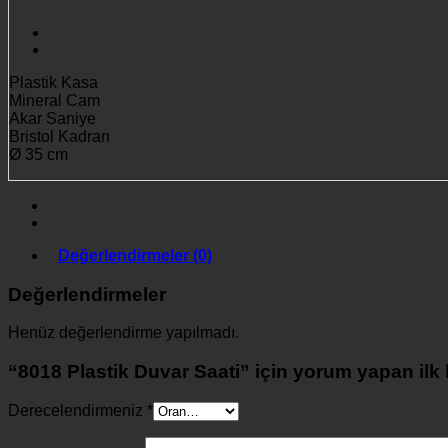
Plastik Kasa
Mineral Cam
Akar Saniye
Bristol Kadran
Ø 35 cm
Değerlendirmeler (0)
Değerlendirmeler
Henüz değerlendirme yapılmadı.
“8018 Plastik Duvar Saati” için yorum yapan ilk k
Derecelendirmeniz
*