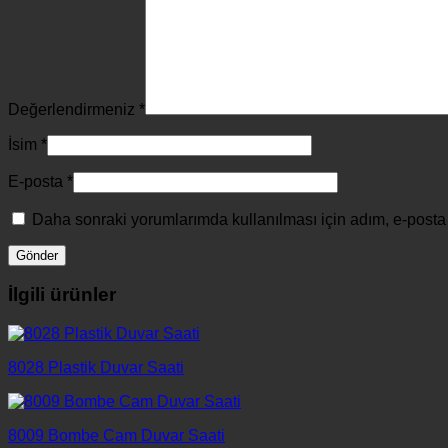
Değerlendirmeniz
*
İsim
*
E-posta
*
Daha sonraki yorumlarımda kullanılması için adım, e-posta 
İlgili ürünler
8028 Plastik Duvar Saati
8009 Bombe Cam Duvar Saati