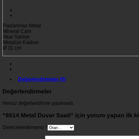
Paslanmaz Metal
Mineral Cam
Akar Saniye
Metalize Kadran
Ø 31 cm
Değerlendirmeler (0)
Değerlendirmeler
Henüz değerlendirme yapılmadı.
“8014 Metal Duvar Saati” için yorum yapan ilk ki
Derecelendirmeniz
*