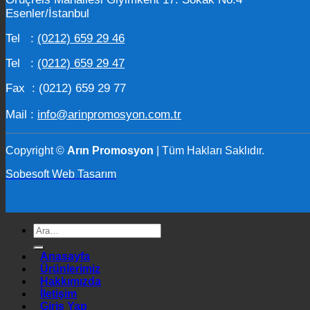
Esenler/İstanbul
Tel :
(0212) 659 29 46
Tel :
(0212) 659 29 47
Fax : (0212) 659 29 77
Mail :
info@arinpromosyon.com.tr
Copyright ©
Arın Promosyon
| Tüm Hakları Saklıdır.
Sobesoft Web Tasarım
Ara:
Anasayfa
Ürünlerimiz
Hakkımızda
İletişim
Giriş Yap