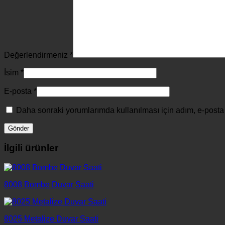
Değerlendirmeniz
*
İsim
*
E-posta
*
Daha sonraki yorumlarımda kullanılması için adım, e-posta 
İlgili ürünler
8008 Bombe Duvar Saati
8025 Metalize Duvar Saati