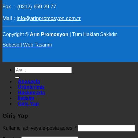
Fax : (0212) 659 29 77
Mail :
info@arinpromosyon.com.tr
Copyright ©
Arın Promosyon
| Tüm Hakları Saklıdır.
Sobesoft Web Tasarım
Ara:
Anasayfa
Ürünlerimiz
Hakkımızda
İletişim
Giriş Yap
Giriş Yap
Kullanıcı adı veya e-posta adresi
*