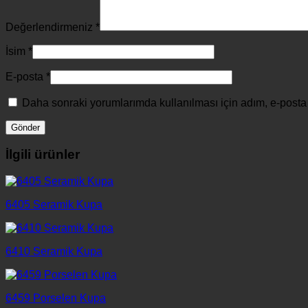
Değerlendirmeniz
*
İsim
*
E-posta
*
Daha sonraki yorumlarımda kullanılması için adım, e-posta 
İlgili ürünler
6405 Seramik Kupa
6410 Seramik Kupa
6459 Porselen Kupa