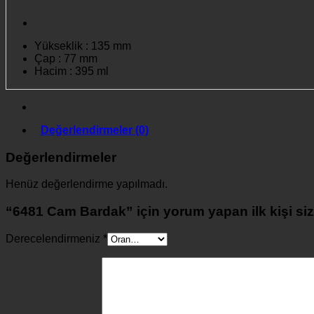
Yükseklik : 135 mm
Çap : 77 mm
Hacim : 395 ml
Değerlendirmeler (0)
Değerlendirmeler
Henüz değerlendirme yapılmadı.
“6481 Cam Bardak” için yorum yapan ilk kişi siz
Derecelendirmeniz
*