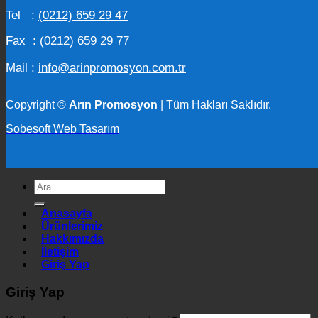
Tel :
(0212) 659 29 47
Fax : (0212) 659 29 77
Mail :
info@arinpromosyon.com.tr
Copyright ©
Arın Promosyon
| Tüm Hakları Saklıdır.
Sobesoft Web Tasarım
Ara:
Anasayfa
Ürünlerimiz
Hakkımızda
İletişim
Giriş Yap
Giriş Yap