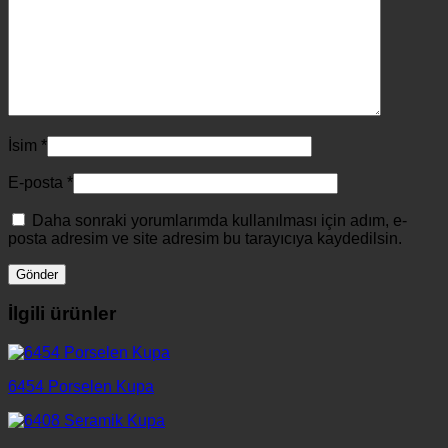
İsim
*
E-posta
*
Daha sonraki yorumlarımda kullanılması için adım, e-
posta adresim ve site adresim bu tarayıcıya kaydedilsin.
İlgili ürünler
6454 Porselen Kupa