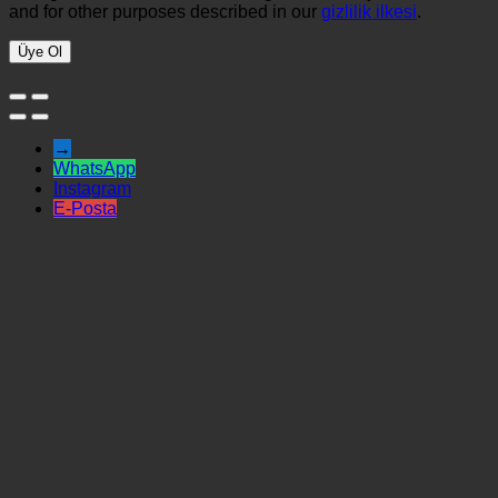
and for other purposes described in our
gizlilik ilkesi
.
Üye Ol
→
WhatsApp
Instagram
E-Posta