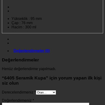
Yükseklik : 95 mm
Çap : 76 mm
Hacim : 300 ml
Değerlendirmeler (0)
Değerlendirmeler
Henüz değerlendirme yapılmadı.
“6405 Seramik Kupa” için yorum yapan ilk kişi
siz olun
Derecelendirmeniz
*
Değerlendirmeniz
*