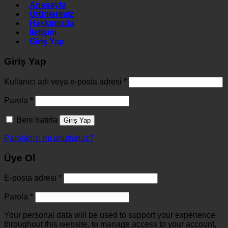
Anasayfa
Ürünlerimiz
Hakkımızda
İletişim
Giriş Yap
Giriş Yap
Kullanıcı adı veya e-posta adresi
*
Parola
*
Beni hatırla
Giriş Yap
Parolanızı mı unuttunuz?
Üye Ol
E-posta adresi
*
Parola
*
Your personal data will be used to support your experience
throughout this website, to manage access to your account,