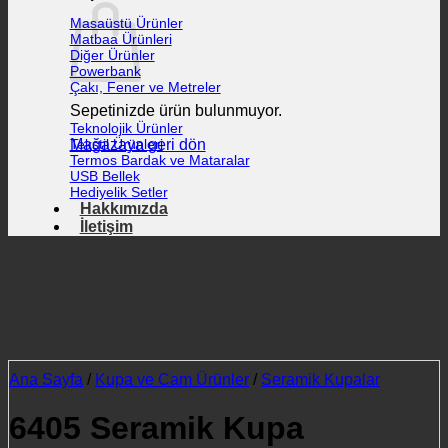
Masaüstü Ürünler
Matbaa Ürünleri
Diğer Ürünler
Powerbank
Çakı, Fener ve Metreler
Sepetinizde ürün bulunmuyor.
Teknolojik Ürünler
Mağazaya geri dön
Tekstil Ürünleri
Termos Bardak ve Mataralar
USB Bellek
Hediyelik Setler
Hakkımızda
İletişim
Ana Sayfa
/
Kupa ve Cam Ürünler
/
Seramik Kupalar
6405 Seramik Kupa