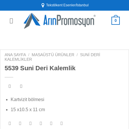
İçeriğe
Tekstilkent Esenler/İstanbul
atla
0
ANA SAYFA
/
MASAÜSTÜ ÜRÜNLER
/
SUNI DERI
KALEMLIKLER
5539 Suni Deri Kalemlik
Kartvizit bölmesi
15 x10.5 x 11 cm