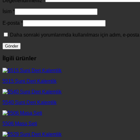
Değerlendirmeniz
*
İsim
*
E-posta
*
Daha sonraki yorumlarımda kullanılması için adım, e-posta 
İlgili ürünler
5515 Suni Deri Kalemlik
5540 Suni Deri Kalemlik
5506 Masa Seti