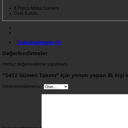
6 Parça Masa Sümeni
Özel Kutulu
Değerlendirmeler (0)
Değerlendirmeler
Henüz değerlendirme yapılmadı.
“5412 Sümen Takımı” için yorum yapan ilk kişi s
Derecelendirmeniz
*