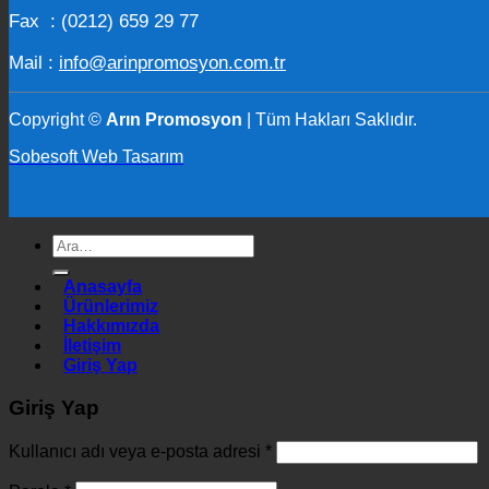
Fax : (0212) 659 29 77
Mail :
info@arinpromosyon.com.tr
Copyright ©
Arın Promosyon
| Tüm Hakları Saklıdır.
Sobesoft Web Tasarım
Ara:
Anasayfa
Ürünlerimiz
Hakkımızda
İletişim
Giriş Yap
Giriş Yap
Kullanıcı adı veya e-posta adresi
*