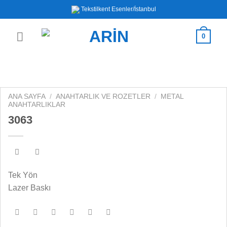
İçeriğe
Tekstilkent Esenler/İstanbul
atla
0
ANA SAYFA
/
ANAHTARLIK VE ROZETLER
/
METAL
ANAHTARLIKLAR
3063
Tek Yön
Lazer Baskı