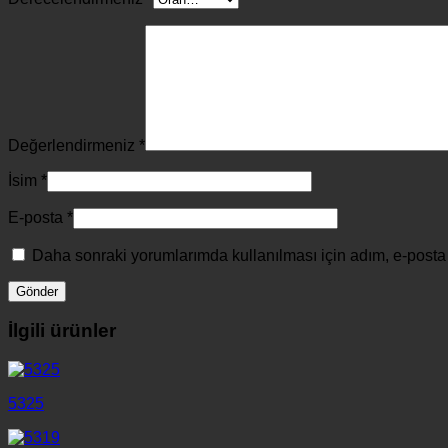
Değerlendirmeniz
*
İsim
*
E-posta
*
Daha sonraki yorumlarımda kullanılması için adım, e-posta 
İlgili ürünler
5325