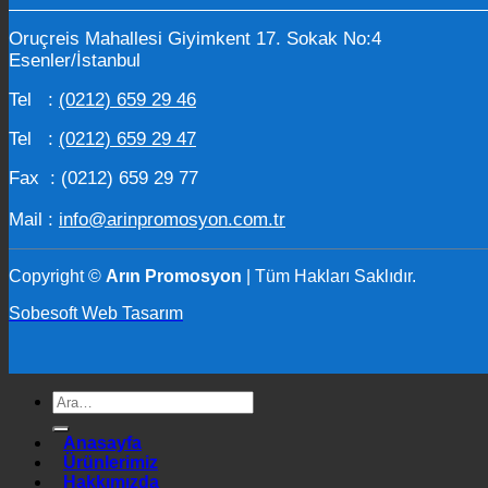
Oruçreis Mahallesi Giyimkent 17. Sokak No:4
Esenler/İstanbul
Tel :
(0212) 659 29 46
Tel :
(0212) 659 29 47
Fax : (0212) 659 29 77
Mail :
info@arinpromosyon.com.tr
Copyright ©
Arın Promosyon
| Tüm Hakları Saklıdır.
Sobesoft Web Tasarım
Ara:
Anasayfa
Ürünlerimiz
Hakkımızda