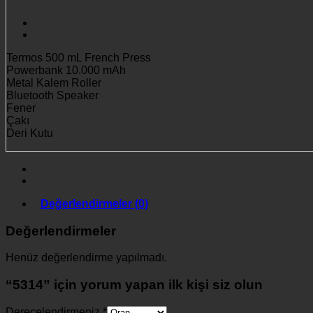
Termos 500 mL French Press
Powerbank 10.000 mAh
Metal Kalem Roller
Bluetooth Speaker
Fener
Çakı
Deri Kutu
Değerlendirmeler (0)
Değerlendirmeler
Henüz değerlendirme yapılmadı.
“5314” için yorum yapan ilk kişi siz olun
Derecelendirmeniz
*