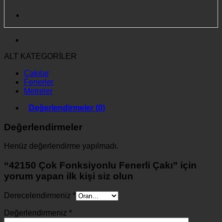
ALT KATEGORİLER
Çakılar
Fenerler
Metreler
Değerlendirmeler (0)
Değerlendirmeler
Henüz değerlendirme yapılmadı.
“42150 Çok Fonksiyonlu Fenerli Çakı” için
yorum yapan ilk kişi siz olun
Derecelendirmeniz
*
Değerlendirmeniz
*