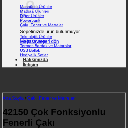
Masaüstü Ürünler
Matbaa Ürünleri
Diğer Ürünler
Powerbank
Çakı, Fener ve Metreler
Sepetinizde ürün bulunmuyor.
Teknolojik Ürünler
Mağazaya geri dön
Tekstil Ürünleri
Termos Bardak ve Mataralar
USB Bellek
Hediyelik Setler
Hakkımızda
İletişim
Ana Sayfa
/
Çakı, Fener ve Metreler
42150 Çok Fonksiyonlu
Fenerli Çakı