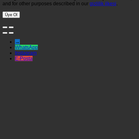
and for other purposes described in our
gizlilik ilkesi
.
Üye Ol
→
WhatsApp
Instagram
E-Posta