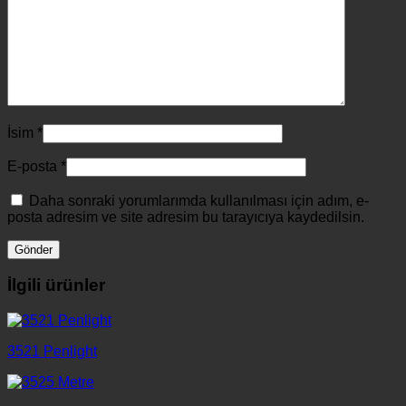
İsim
*
E-posta
*
Daha sonraki yorumlarımda kullanılması için adım, e-
posta adresim ve site adresim bu tarayıcıya kaydedilsin.
İlgili ürünler
3521 Penlight