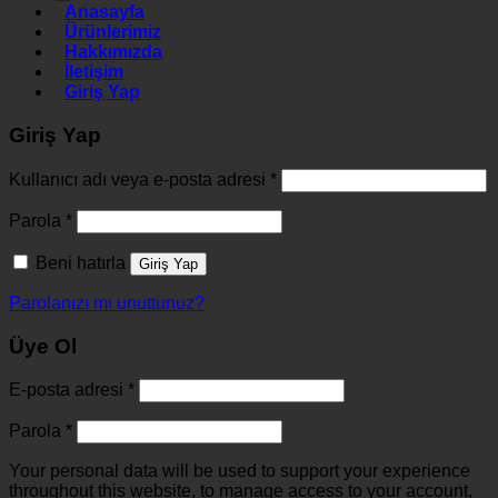
Anasayfa
Ürünlerimiz
Hakkımızda
İletişim
Giriş Yap
Giriş Yap
Kullanıcı adı veya e-posta adresi
*
Parola
*
Beni hatırla
Giriş Yap
Parolanızı mı unuttunuz?
Üye Ol
E-posta adresi
*
Parola
*
Your personal data will be used to support your experience
throughout this website, to manage access to your account,