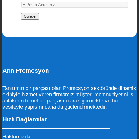
Arın Promosyon
Tanıtımın bir parçası olan Promosyon sektöründe dinamik
ekibiyle hizmet veren firmamız müşteri memnuniyetini iş
ahlakının temel bir parçası olarak görmekte ve bu
vesileyle yapısını daha da güçlendirmektedir.
Hızlı Bağlantılar
Hakkımızda