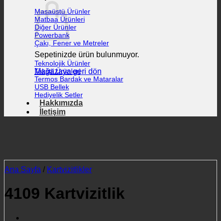
Masaüstü Ürünler
Matbaa Ürünleri
Diğer Ürünler
Powerbank
Çakı, Fener ve Metreler
Sepetinizde ürün bulunmuyor.
Teknolojik Ürünler
Mağazaya geri dön
Tekstil Ürünleri
Termos Bardak ve Mataralar
USB Bellek
Hediyelik Setler
Hakkımızda
İletişim
Ana Sayfa
/
Kartvizitlikler
4109 Kartvizitlik