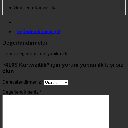
Suni Deri Kartvizitlik
Değerlendirmeler (0)
Değerlendirmeler
Henüz değerlendirme yapılmadı.
“4109 Kartvizitlik” için yorum yapan ilk kişi siz
olun
Derecelendirmeniz
*
Değerlendirmeniz
*