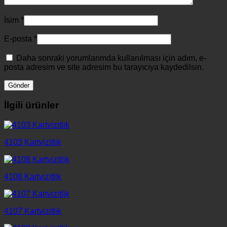
İsim
*
E-posta
*
Daha sonraki yorumlarımda kullanılması için adım, e-
posta adresim ve site adresim bu tarayıcıya kaydedilsin.
İlgili ürünler
4103 Kartvizitlik
4108 Kartvizitlik
4107 Kartvizitlik