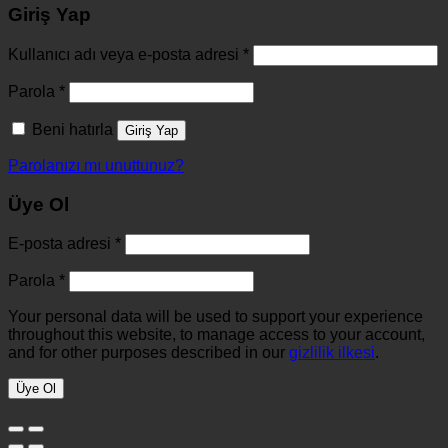
Giriş Yap
Kullanıcı adı veya e-posta adresi
*
Parola
*
Beni hatırla
Giriş Yap
Parolanızı mı unuttunuz?
Üye Ol
E-posta adresi
*
Parola
*
Your personal data will be used to support your experience
throughout this website, to manage access to your account,
and for other purposes described in our
gizlilik ilkesi
.
Üye Ol