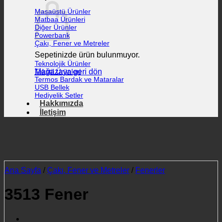
Masaüstü Ürünler
Matbaa Ürünleri
Diğer Ürünler
Powerbank
Çakı, Fener ve Metreler
Sepetinizde ürün bulunmuyor.
Teknolojik Ürünler
Mağazaya geri dön
Tekstil Ürünleri
Termos Bardak ve Mataralar
USB Bellek
Hediyelik Setler
Hakkımızda
İletişim
Ana Sayfa
/
Çakı, Fener ve Metreler
/
Fenerler
3513 Fener