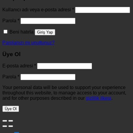
Kullanıcı adı veya e-posta adresi
*
Parola
*
Beni hatırla
Giriş Yap
Parolanızı mı unuttunuz?
Üye Ol
E-posta adresi
*
Parola
*
Your personal data will be used to support your experience
throughout this website, to manage access to your account,
and for other purposes described in our
gizlilik ilkesi
.
Üye Ol