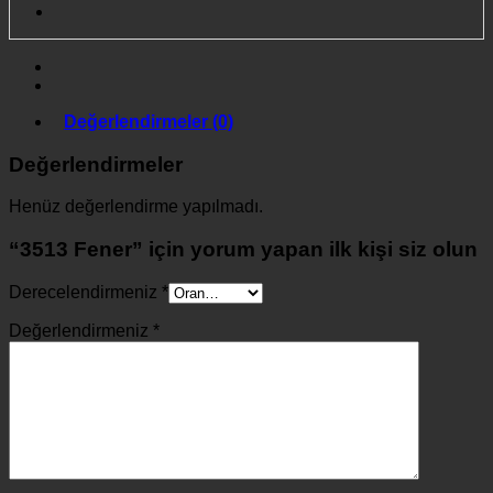
Değerlendirmeler (0)
Değerlendirmeler
Henüz değerlendirme yapılmadı.
“3513 Fener” için yorum yapan ilk kişi siz olun
Derecelendirmeniz
*
Değerlendirmeniz
*