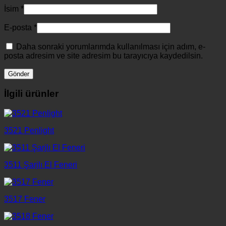
İsim
*
E-posta
*
Daha sonraki yorumlarımda kullanılması için adım, e-
posta adresim ve site adresim bu tarayıcıya kaydedilsin.
İlgili ürünler
3521 Penlight
3511 Şarjlı El Feneri
3517 Fener