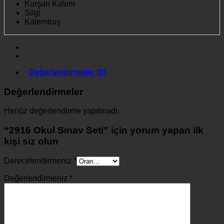
Kurşun Kalem
Silgi
Kalemtraş
Değerlendirmeler (0)
Değerlendirmeler
Henüz değerlendirme yapılmadı.
“2916 Okul Sınav Seti” için yorum yapan ilk
kişi siz olun
Derecelendirmeniz
*
Değerlendirmeniz
*