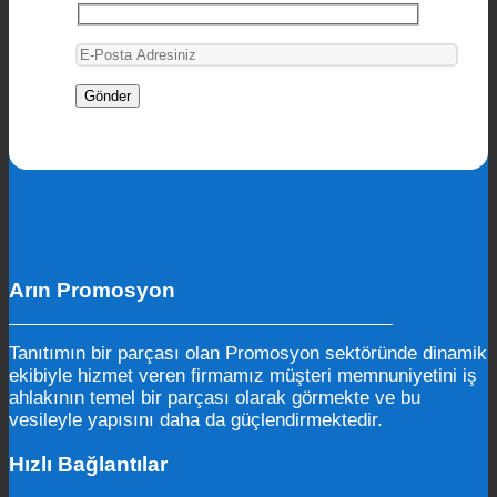
Arın Promosyon
Tanıtımın bir parçası olan Promosyon sektöründe dinamik
ekibiyle hizmet veren firmamız müşteri memnuniyetini iş
ahlakının temel bir parçası olarak görmekte ve bu
vesileyle yapısını daha da güçlendirmektedir.
Hızlı Bağlantılar