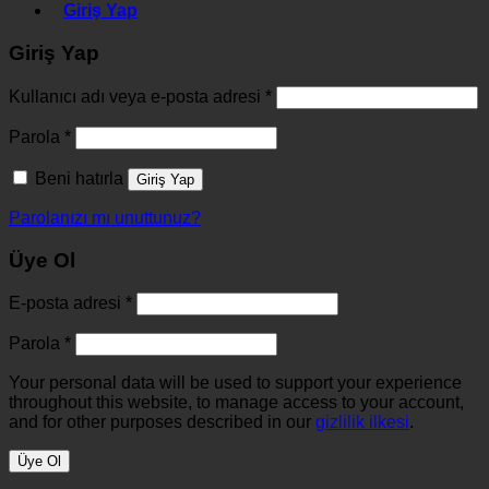
Giriş Yap
Giriş Yap
Kullanıcı adı veya e-posta adresi
*
Parola
*
Beni hatırla
Giriş Yap
Parolanızı mı unuttunuz?
Üye Ol
E-posta adresi
*
Parola
*
Your personal data will be used to support your experience
throughout this website, to manage access to your account,
and for other purposes described in our
gizlilik ilkesi
.
Üye Ol