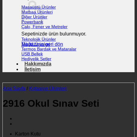
Masaüstü Ürünler
Matbaa Ürünleri
Diğer Ürünler
Powerbank
Çakı, Fener ve Metreler
Sepetinizde ürün bulunmuyor.
Teknolojik Ürünler
Mağazaya geri dön
Tekstil Ürünleri
Termos Bardak ve Mataralar
USB Bellek
Hediyelik Setler
Hakkımızda
İletişim
Ana Sayfa
/
Kırtasiye Ürünleri
2916 Okul Sınav Seti
Karton Kutu