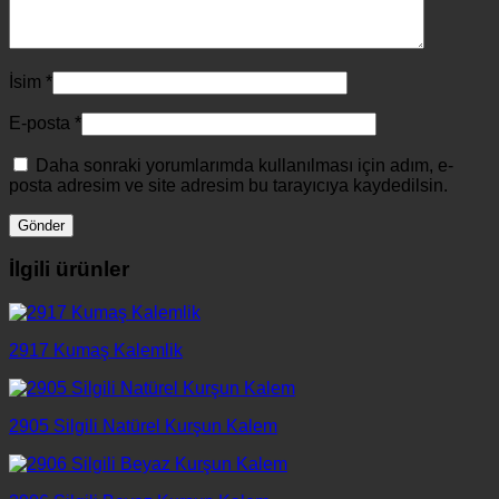
İsim
*
E-posta
*
Daha sonraki yorumlarımda kullanılması için adım, e-
posta adresim ve site adresim bu tarayıcıya kaydedilsin.
İlgili ürünler
2917 Kumaş Kalemlik
2905 Silgili Natürel Kurşun Kalem