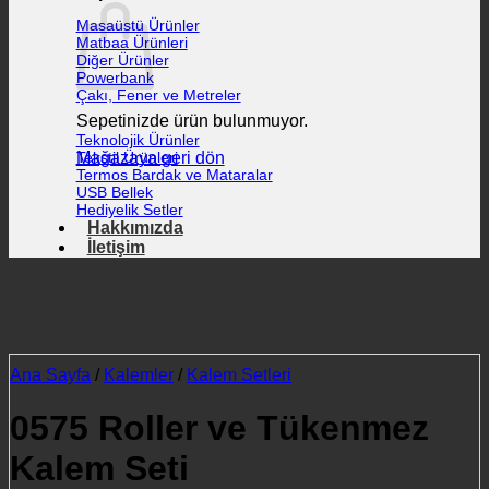
Masaüstü Ürünler
Matbaa Ürünleri
Diğer Ürünler
Powerbank
Çakı, Fener ve Metreler
Sepetinizde ürün bulunmuyor.
Teknolojik Ürünler
Mağazaya geri dön
Tekstil Ürünleri
Termos Bardak ve Mataralar
USB Bellek
Hediyelik Setler
Hakkımızda
İletişim
Ana Sayfa
/
Kalemler
/
Kalem Setleri
0575 Roller ve Tükenmez
Kalem Seti