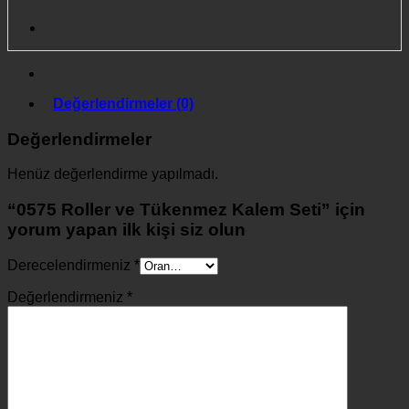
Değerlendirmeler (0)
Değerlendirmeler
Henüz değerlendirme yapılmadı.
“0575 Roller ve Tükenmez Kalem Seti” için
yorum yapan ilk kişi siz olun
Derecelendirmeniz
*
Değerlendirmeniz
*