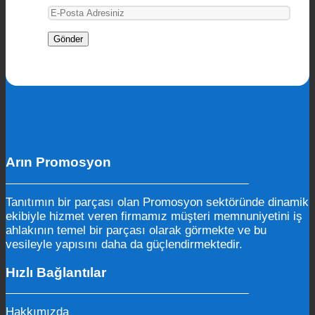
Arın Promosyon
Tanıtımın bir parçası olan Promosyon sektöründe dinamik
ekibiyle hizmet veren firmamız müşteri memnuniyetini iş
ahlakının temel bir parçası olarak görmekte ve bu
vesileyle yapısını daha da güçlendirmektedir.
Hızlı Bağlantılar
Hakkımızda