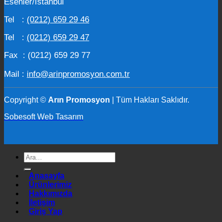
Esenler/İstanbul
Tel :
(0212) 659 29 46
Tel :
(0212) 659 29 47
Fax : (0212) 659 29 77
Mail :
info@arinpromosyon.com.tr
Copyright ©
Arın Promosyon
| Tüm Hakları Saklıdır.
Sobesoft Web Tasarım
Ara:
Anasayfa
Ürünlerimiz
Hakkımızda
İletişim
Giriş Yap