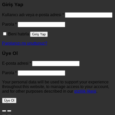
Giriş Yap
Kullanıcı adı veya e-posta adresi
*
Parola
*
Beni hatırla
Giriş Yap
Parolanızı mı unuttunuz?
Üye Ol
E-posta adresi
*
Parola
*
Your personal data will be used to support your experience
throughout this website, to manage access to your account,
and for other purposes described in our
gizlilik ilkesi
.
Üye Ol